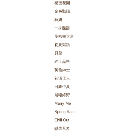
祕密花園
金色豔陽
秋妍
一抹酸甜
曼哈頓大道
初夏絮語
貝兒
紳士品格
英倫紳士
花漾佳人
日舞仲夏
晨曦綠野
Marry Me
Spring Rain
Chill Out
戀果凡希