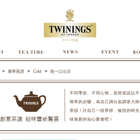
>
>
>
唐寧茶譜
Cold
咬一口沁涼
不同季節、不同心情，當然就該以不
簡單的步驟，為自己調出如調茶大師
茶韻！許自己一段寧靜、愉悅的時光
味無窮的知心聚會吧！