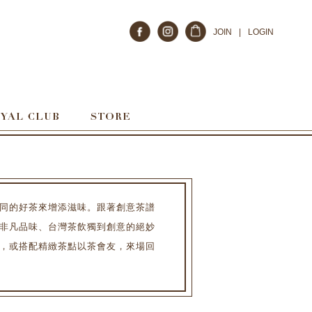
JOIN
|
LOGIN
同的好茶來增添滋味。跟著創意茶譜
非凡品味、台灣茶飲獨到創意的絕妙
，或搭配精緻茶點以茶會友，來場回