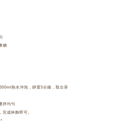
)
果糖
300ml熱水沖泡，靜置5分鐘，取出茶
攪拌均勻
塊，完成杯飾即可。
*