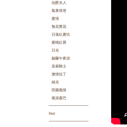
伯爵夫人
莓果塔塔
蜜境
無花實花
日落紅磨坊
蜜桃紅唇
日光
錫蘭午夜頌
皇家騎士
激情拉丁
綠光
田園風情
搖滾森巴
Hot