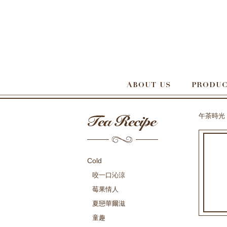
午茶時光
Cold
咬一口沁涼
莓果情人
夏戀華爾滋
童趣