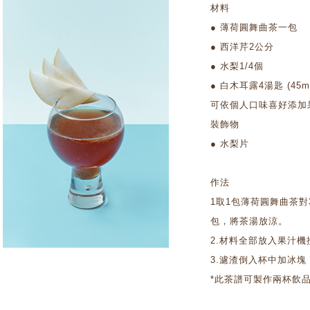
材料
● 薄荷圓舞曲茶一包
● 西洋芹2公分
● 水梨1/4個
● 白木耳露4湯匙 (45ml
可依個人口味喜好添加
裝飾物
● 水梨片
作法
1取1包薄荷圓舞曲茶對
包，將茶湯放涼。
2.材料全部放入果汁機
3.濾渣倒入杯中加冰
*此茶譜可製作兩杯飲品