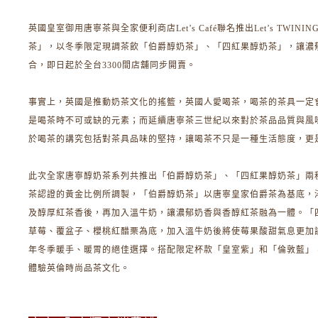
英國皇室御用唐寧茶與全家便利商店Let’s Café聯名推出Let’s TWINI
茶」，以冬季限定現調茶飲「伯爵醇奶茶」、「四紅果醇奶茶」，讓濃
合，即日起於全台3300間店舖同步開賣。
事實上，英國是推動奶茶文化的搖籃，英國人愛喝茶，喝茶的茶具一定
是喝茶時不可或缺的元素；而延續唐寧茶三世紀以來對於茶品品質與風
於喝茶的講究包括對茶具品味的堅持，讓喝茶不只是一種生活態度，更
此次全家唐寧醇奶茶系列共推出「伯爵醇奶茶」、「四紅果醇奶茶」兩
茶認證的黃金比例所調製，「伯爵醇奶茶」以唐寧皇家伯爵茶為基底，
及醇厚紅茶香後，再加入溫牛奶，讓濃郁奶香與香醇紅茶融為一體。「
草莓、覆盆子、櫻桃紅醋栗為底，加入溫牛奶後將使莓果酸甜氣息更加
年冬季暖手、暖胃的絕佳選擇。搭配限定杯款「皇室紫」和「倫敦藍」
體驗英倫時尚品茶文化。